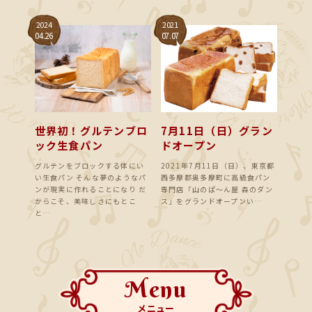
2024
2021
04.26
07.07
世界初！グルテンブロ
7月11日（日）グラン
ック生食パン
ドオープン
グルテンをブロックする体にい
2021年7月11日（日）、東京都
い生食パン そんな夢のようなパ
西多摩郡奥多摩町に高級食パン
ンが現実に作れることになり だ
専門店「山のぱ〜ん屋 森のダン
からこそ、美味しさにもとこ
ス」をグランドオープンい…
と…
Menu
メニュー