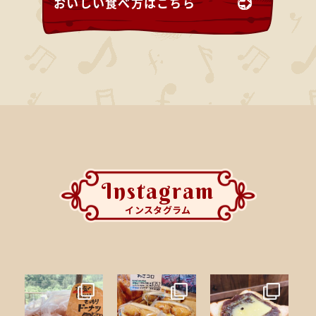
おいしい食べ方はこちら
Instagram
インスタグラム
morinodanc
morinodanc
morinodanc
e
e
e